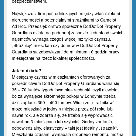
bezpieczeństwem.
Największe z firm pośredniczących między właścicielami
nieruchomości a potencjalnymi strażnikami to Camelot i
Ad Hoc. Przedsiębiorstwo społeczne
DotDotDot Property
Guardians
działa na podobnej zasadzie, jednak od swoich
najemców wymaga czegoś więcej niż tylko czynszu.
„Strażnicy” mieszkań czy domów w DotDotDot Property
Guardians są zobowiązani do minimum 16 godzin pracy
miesięcznie na rzecz lokalnej społeczności.
Jak to działa?
Miesięczny czynsz w mieszkaniach oferowanych za
pośrednictwem DotDotDot Property Guardians waha się
35 – 70 funtów tygodniowo plus rachunki, czyli niewiele,
bo za wynajęcie skromnego pokoju w Londynie trzeba
dziś zapłacić 350 – 400 funtów. Wielu ze „strażników”
może mieszkać w jednym miejscu przez pół roku lub
nawet rok, ale zdarza się, że trzeba się wyprowadzić
nawet po 3 miesiącach lub szybciej. Godny zaufania,
odpowiedzialny, elastyczny – taki jest idealny „strażnik”.
Mieszkania czasami wymagają drobnego remontu, można