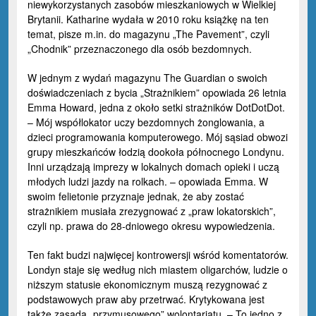
niewykorzystanych zasobów mieszkaniowych w Wielkiej
Brytanii. Katharine wydała w 2010 roku książkę na ten
temat, pisze m.in. do magazynu „The Pavement”, czyli
„Chodnik” przeznaczonego dla osób bezdomnych.
W jednym z wydań magazynu
The Guardian
o swoich
doświadczeniach z bycia „Strażnikiem” opowiada 26 letnia
Emma Howard, jedna z około setki strażników DotDotDot.
– Mój współlokator uczy bezdomnych żonglowania, a
dzieci programowania komputerowego. Mój sąsiad obwozi
grupy mieszkańców łodzią dookoła północnego Londynu.
Inni urządzają imprezy w lokalnych domach opieki i uczą
młodych ludzi jazdy na rolkach. – opowiada Emma. W
swoim felietonie przyznaje jednak, że aby zostać
strażnikiem musiała zrezygnować z „praw lokatorskich”,
czyli np. prawa do 28-dniowego okresu wypowiedzenia.
Ten fakt budzi najwięcej kontrowersji wśród komentatorów.
Londyn staje się według nich miastem oligarchów, ludzie o
niższym statusie ekonomicznym muszą rezygnować z
podstawowych praw aby przetrwać. Krytykowana jest
także zasada „przymusowego” wolontariatu. – To jedno z