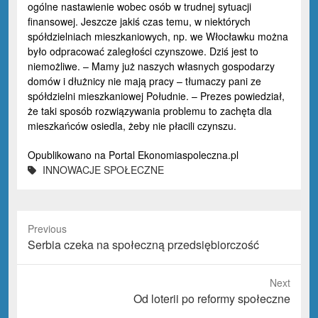
ogólne nastawienie wobec osób w trudnej sytuacji
finansowej. Jeszcze jakiś czas temu, w niektórych
spółdzielniach mieszkaniowych, np. we Włocławku można
było odpracować zaległości czynszowe. Dziś jest to
niemożliwe. – Mamy już naszych własnych gospodarzy
domów i dłużnicy nie mają pracy – tłumaczy pani ze
spółdzielni mieszkaniowej Południe. – Prezes powiedział,
że taki sposób rozwiązywania problemu to zachęta dla
mieszkańców osiedla, żeby nie płacili czynszu.
Opublikowano na
Portal Ekonomiaspoleczna.pl
INNOWACJE SPOŁECZNE
Previous
Previous
Serbia czeka na społeczną przedsiębiorczość
post:
Next
Next
Od loterii po reformy społeczne
post: