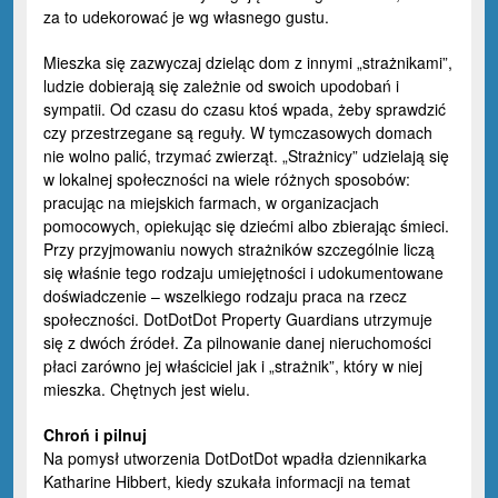
za to udekorować je wg własnego gustu.
Mieszka się zazwyczaj dzieląc dom z innymi „strażnikami”,
ludzie dobierają się zależnie od swoich upodobań i
sympatii. Od czasu do czasu ktoś wpada, żeby sprawdzić
czy przestrzegane są reguły. W tymczasowych domach
nie wolno palić, trzymać zwierząt. „Strażnicy” udzielają się
w lokalnej społeczności na wiele różnych sposobów:
pracując na miejskich farmach, w organizacjach
pomocowych, opiekując się dziećmi albo zbierając śmieci.
Przy przyjmowaniu nowych strażników szczególnie liczą
się właśnie tego rodzaju umiejętności i udokumentowane
doświadczenie – wszelkiego rodzaju praca na rzecz
społeczności. DotDotDot Property Guardians utrzymuje
się z dwóch źródeł. Za pilnowanie danej nieruchomości
płaci zarówno jej właściciel jak i „strażnik”, który w niej
mieszka. Chętnych jest wielu.
Chroń i pilnuj
Na pomysł utworzenia DotDotDot wpadła dziennikarka
Katharine Hibbert, kiedy szukała informacji na temat