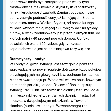
państwowe miało być zastąpione przez wolny rynek.
Nastawiony na maksymalnie szybki zysk kapitalistyczny
rynek nieruchomości zawiódł. Zamiast budować nowe
domy, zaczęto podnosić ceny już istniejących. Średnia
cena mieszkania w Wielkiej Brytanii, od początku tego
stulecia wzrosła mniej więcej z 60 tysięcy do 160 tysięcy
funtów, a rynek zdominowany jest przez 7 dużych firm, do
których należy 40 procent nowych domów. Co roku
powstaje ich około 100 tysięcy, gdy tymczasem
zapotrzebowanie jest co najmniej dwa razy większe.
Dramatyczny Londyn
W Londynie, gdzie sytuacja jest szczególnie poważna,
wprowadzane są nowe regulacje dotyczące liczby pokojów
przysługujących na głowę, czyli tzw. bedroom tax. James
Meek w swoim eseju pt.
Where will we live
opublikowanym
na łamach portalu „London Review of Books” opisuje
sytuację Pat Quinn, sześćdziesięcioletniej staruszki, od 40
lat mieszkanki jednej z centralnych dzielnic miasta. Pat
mieszka w dwupokojowym mieszkaniu w Tower of
Hamlets (część tzw. Londynu Wewnętrznego) i od
jakiegoś czasu nachodzili ją urzędnicy tłumacząc, że