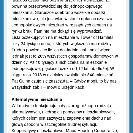
powinna przeprowadzić się do jednopokojowego
mieszkania. Staruszce odebrano wszelkie dodatki
mieszkaniowe, nie jest więc w stanie opłacać czynszu.
Jednopokojowych mieszkań w rozsądnych cenach na
rynku brak, Pam nie ma dokąd się wyprowadzić.
Lista oczekujących na mieszkanie w Tower of Hamlets
liczy 24 tysiące osób, z których większość ma rodziny.
Trudno powiedzieć ile ich dokładnie jest, mniej więcej
jednak jest to 20% wszystkich gospodarstw domowych w
dzielnicy. Aż 10 tysięcy z nich czeka na mieszkanie
jednopokojowe; pięciuset czeka od 12 lat lub dłużej. W
ciągu roku 2013 w dzielnicy zwolniło się 840 mieszkań.
Pat Quinn czuje się zaszczuta. – Gdyby mogli, to by nas
wszystkich zabili – mówi o urzędnikach.
Alternatywne mieszkania
W Londynie funkcjonuje cały szereg różnego rodzaju
alternatywnych, niedrogich pomysłów mieszkaniowych,
których celem jest zazwyczaj zapewnienie dachu nad
głową osobom w szczególnie trudnej sytuacji.
Kooperatywy mieszkaniowe: Mace Housing Cooperative,