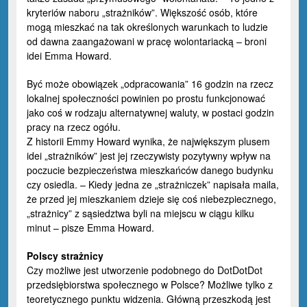
kryteriów naboru „strażników”. Większość osób, które
mogą mieszkać na tak określonych warunkach to ludzie
od dawna zaangażowani w pracę wolontariacką – broni
idei Emma Howard.
Być może obowiązek „odpracowania” 16 godzin na rzecz
lokalnej społeczności powinien po prostu funkcjonować
jako coś w rodzaju alternatywnej waluty, w postaci godzin
pracy na rzecz ogółu.
Z historii Emmy Howard wynika, że największym plusem
idei „strażników” jest jej rzeczywisty pozytywny wpływ na
poczucie bezpieczeństwa mieszkańców danego budynku
czy osiedla. – Kiedy jedna ze „strażniczek” napisała maila,
że przed jej mieszkaniem dzieje się coś niebezpiecznego,
„strażnicy” z sąsiedztwa byli na miejscu w ciągu kilku
minut – pisze Emma Howard.
Polscy strażnicy
Czy możliwe jest utworzenie podobnego do DotDotDot
przedsiębiorstwa społecznego w Polsce? Możliwe tylko z
teoretycznego punktu widzenia. Główną przeszkodą jest