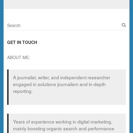
S
e
a
GET IN TOUCH
r
c
h
ABOUT ME:
A journalist, writer, and independent researcher
engaged in solutions journalism and in-depth
reporting.
Years of experience working in digital marketing,
mainly boosting organic search and performance