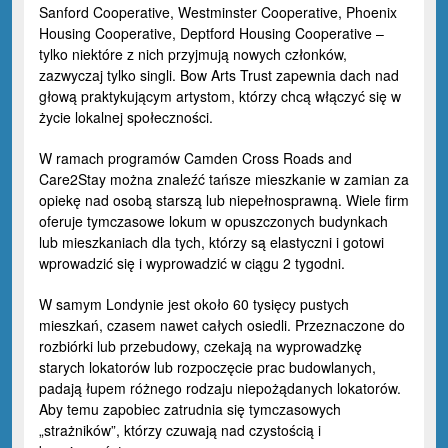
Sanford Cooperative, Westminster Cooperative, Phoenix
Housing Cooperative, Deptford Housing Cooperative –
tylko niektóre z nich przyjmują nowych członków,
zazwyczaj tylko singli. Bow Arts Trust zapewnia dach nad
głową praktykującym artystom, którzy chcą włączyć się w
życie lokalnej społeczności.
W ramach programów Camden Cross Roads and
Care2Stay można znaleźć tańsze mieszkanie w zamian za
opiekę nad osobą starszą lub niepełnosprawną. Wiele firm
oferuje tymczasowe lokum w opuszczonych budynkach
lub mieszkaniach dla tych, którzy są elastyczni i gotowi
wprowadzić się i wyprowadzić w ciągu 2 tygodni.
W samym Londynie jest około 60 tysięcy pustych
mieszkań, czasem nawet całych osiedli. Przeznaczone do
rozbiórki lub przebudowy, czekają na wyprowadzkę
starych lokatorów lub rozpoczęcie prac budowlanych,
padają łupem różnego rodzaju niepożądanych lokatorów.
Aby temu zapobiec zatrudnia się tymczasowych
„strażników”, którzy czuwają nad czystością i