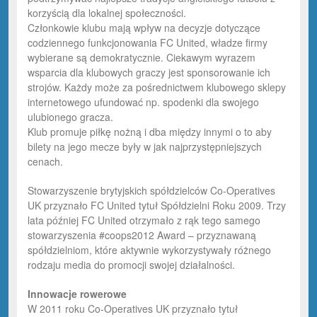
korzyścią dla lokalnej społeczności.
Członkowie klubu mają wpływ na decyzje dotyczące
codziennego funkcjonowania FC United, władze firmy
wybierane są demokratycznie. Ciekawym wyrazem
wsparcia dla klubowych graczy jest sponsorowanie ich
strojów. Każdy może za pośrednictwem klubowego sklepy
internetowego ufundować np. spodenki dla swojego
ulubionego gracza.
Klub promuje piłkę nożną i dba między innymi o to aby
bilety na jego mecze były w jak najprzystępniejszych
cenach.
Stowarzyszenie brytyjskich spółdzielców Co-Operatives
UK przyznało FC United tytuł Spółdzielni Roku 2009. Trzy
lata później FC United otrzymało z rąk tego samego
stowarzyszenia #coops2012 Award – przyznawaną
spółdzielniom, które aktywnie wykorzystywały różnego
rodzaju media do promocji swojej działalności.
Innowacje rowerowe
W 2011 roku Co-Operatives UK przyznało tytuł