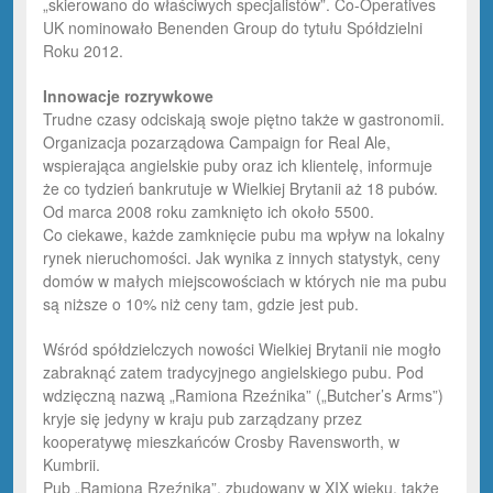
„skierowano do właściwych specjalistów”. Co-Operatives
UK nominowało Benenden Group do tytułu Spółdzielni
Roku 2012.
Innowacje
rozrywkowe
Trudne czasy odciskają swoje piętno także w gastronomii.
Organizacja pozarządowa Campaign for Real Ale,
wspierająca angielskie puby oraz ich klientelę, informuje
że co tydzień bankrutuje w Wielkiej Brytanii aż 18 pubów.
Od marca 2008 roku zamknięto ich około 5500.
Co ciekawe, każde zamknięcie pubu ma wpływ na lokalny
rynek nieruchomości. Jak wynika z innych statystyk, ceny
domów w małych miejscowościach w których nie ma pubu
są niższe o 10% niż ceny tam, gdzie jest pub.
Wśród spółdzielczych nowości Wielkiej Brytanii nie mogło
zabraknąć zatem tradycyjnego angielskiego pubu. Pod
wdzięczną nazwą „Ramiona Rzeźnika” („Butcher’s Arms”)
kryje się jedyny w kraju pub zarządzany przez
kooperatywę mieszkańców Crosby Ravensworth, w
Kumbrii.
Pub „Ramiona Rzeźnika”, zbudowany w XIX wieku, także