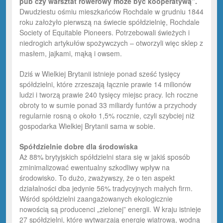
pub czy warsztat rowerowy może być kooperatywą”.
Dwudziestu ośmiu mieszkańców Rochdale w grudniu 1844
roku założyło pierwszą na świecie spółdzielnię, Rochdale
Society of Equitable Pioneers. Potrzebowali świeżych i
niedrogich artykułów spożywczych – otworzyli więc sklep z
masłem, jajkami, mąką i owsem.
Dziś w Wielkiej Brytanii istnieje ponad sześć tysięcy
spółdzielni, które zrzeszają łącznie prawie 14 milionów
ludzi i tworzą prawie 240 tysięcy miejsc pracy. Ich roczne
obroty to w sumie ponad 33 miliardy funtów a przychody
regularnie rosną o około 1,5% rocznie, czyli szybciej niż
gospodarka Wielkiej Brytanii sama w sobie.
Spółdzielnie dobre dla środowiska
Aż 88% brytyjskich spółdzielni stara się w jakiś sposób
zminimalizować ewentualny szkodliwy wpływ na
środowisko. To dużo, zważywszy, że o ten aspekt
działalności dba jedynie 56% tradycyjnych małych firm.
Wśród spółdzielni zaangażowanych ekologicznie
nowością są producenci „zielonej” energii. W kraju istnieje
27 spółdzielni, które wytwarzają energię wiatrową, wodną