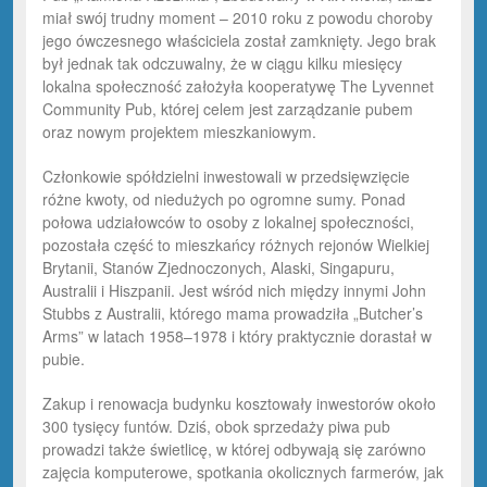
miał swój trudny moment – 2010 roku z powodu choroby
jego ówczesnego właściciela został zamknięty. Jego brak
był jednak tak odczuwalny, że w ciągu kilku miesięcy
lokalna społeczność założyła kooperatywę The Lyvennet
Community Pub, której celem jest zarządzanie pubem
oraz nowym projektem mieszkaniowym.
Członkowie spółdzielni inwestowali w przedsięwzięcie
różne kwoty, od niedużych po ogromne sumy. Ponad
połowa udziałowców to osoby z lokalnej społeczności,
pozostała część to mieszkańcy różnych rejonów Wielkiej
Brytanii, Stanów Zjednoczonych, Alaski, Singapuru,
Australii i Hiszpanii. Jest wśród nich między innymi John
Stubbs z Australii, którego mama prowadziła „Butcher’s
Arms” w latach 1958–1978 i który praktycznie dorastał w
pubie.
Zakup i renowacja budynku kosztowały inwestorów około
300 tysięcy funtów. Dziś, obok sprzedaży piwa pub
prowadzi także świetlicę, w której odbywają się zarówno
zajęcia komputerowe, spotkania okolicznych farmerów, jak