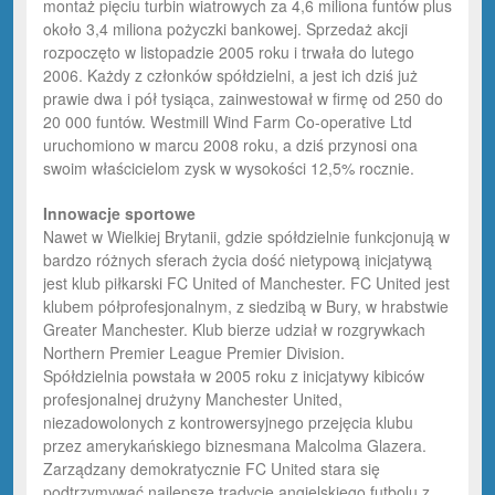
montaż pięciu turbin wiatrowych za 4,6 miliona funtów plus
około 3,4 miliona pożyczki bankowej. Sprzedaż akcji
rozpoczęto w listopadzie 2005 roku i trwała do lutego
2006. Każdy z członków spółdzielni, a jest ich dziś już
prawie dwa i pół tysiąca, zainwestował w firmę od 250 do
20 000 funtów. Westmill Wind Farm Co-operative Ltd
uruchomiono w marcu 2008 roku, a dziś przynosi ona
swoim właścicielom zysk w wysokości 12,5% rocznie.
Innowacje sportowe
Nawet w Wielkiej Brytanii, gdzie spółdzielnie funkcjonują w
bardzo różnych sferach życia dość nietypową inicjatywą
jest klub piłkarski FC United of Manchester. FC United jest
klubem półprofesjonalnym, z siedzibą w Bury, w hrabstwie
Greater Manchester. Klub bierze udział w rozgrywkach
Northern Premier League Premier Division.
Spółdzielnia powstała w 2005 roku z inicjatywy kibiców
profesjonalnej drużyny Manchester United,
niezadowolonych z kontrowersyjnego przejęcia klubu
przez amerykańskiego biznesmana Malcolma Glazera.
Zarządzany demokratycznie FC United stara się
podtrzymywać najlepsze tradycje angielskiego futbolu z