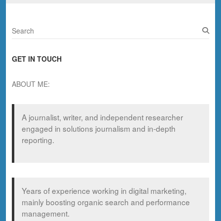
S
e
a
GET IN TOUCH
r
c
h
ABOUT ME:
A journalist, writer, and independent researcher
engaged in solutions journalism and in-depth
reporting.
Years of experience working in digital marketing,
mainly boosting organic search and performance
management.