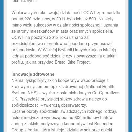
technicznych.
W pierwszych roku swojej działalności OCWT zgromadziło
ponad 220 członków, w 2011 było ich już 500. Niestety
mimo wielu sukcesów w działalności społecznej i uznania
ze strony mieszkańców miasta oraz innych spółdzielni,
OCWT na początku 2012 roku uznano za
przedsiębiorstwo nierentowne i poddano przymusowej
przebudowie. W Wielkiej Brytanii i innych krajach istnieją
jednak podobne spółdzielnie czy stowarzyszenia o takim
profilu, jak na przykład Bristol Bike Project.
Innowacje zdrowotne
Niemal tysiąc brytyjskich kooperatyw współpracuje z
krajowym systemem opieki zdrowotnej (National Health
System, NHS) – wynika z ostatnich danych Co-Operatives
UK. Przyszłość brytyjskiej służby zdrowia należy do
spółdzielczości – twierdzą obserwatorzy.
Łączne obroty spółdzielni świadczących różnego rodzaju
usługi medyczne wynoszą ponad 600 milionów funtów.
Jedną z takich medycznych kooperatyw jest Benenden
Group z Yorku, która istnieje i działa w sektorze opieki