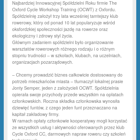
Najbardziej Innowacyjnej Spółdzielni Roku firmie The
Oxford Cycle Workshop Training (OCWT) z Oxfordu.
Spółdzielnię założył trzy lata wcześniej tamtejszy klub
rowerowy, który od ponad 10 lat popularyzuje wśród
oksfordzkiej społeczności jazdę na rowerze oraz
ekologiczny i zdrowy styl życia.
Głównym zadaniem spółdzielni było organizowanie
warsztatów rowerowych różnego rodzaju i o różnym
stopniu trudności – w szkołach, klubach, na uczelniach,
organizacjach pozarządowych.
– Chcemy prowadzić biznes całkowicie dostosowany do
potrzeb mieszkańców miasta – tłumaczył lokalnej prasie
Jonty Semper, jeden z założycieli OCWT. Spółdzielnia
opierała swoje przychody przede wszystkim na opłatach
członkowskich. Roczna składka członkowska wynosiła
dziewięć funtów, z czego jeden funt przeznaczano na
kapitał zakładowy firmy.
W ramach opłaty członkowie kooperatywy mogli korzystać
ze wszystkich usług i aktywności oferowanych przez klub
Cycle Oxford CC, darmowych napraw roweru czy szkoleń