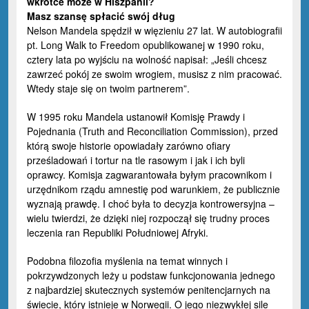
wkrótce może w Hiszpanii?
Masz szansę spłacić swój dług
Nelson Mandela spędził w więzieniu 27 lat. W autobiografii
pt. Long Walk to Freedom opublikowanej w 1990 roku,
cztery lata po wyjściu na wolność napisał: „Jeśli chcesz
zawrzeć pokój ze swoim wrogiem, musisz z nim pracować.
Wtedy staje się on twoim partnerem”.
W 1995 roku Mandela ustanowił Komisję Prawdy i
Pojednania (Truth and Reconciliation Commission), przed
którą swoje historie opowiadały zarówno ofiary
prześladowań i tortur na tle rasowym i jak i ich byli
oprawcy. Komisja zagwarantowała byłym pracownikom i
urzędnikom rządu amnestię pod warunkiem, że publicznie
wyznają prawdę. I choć była to decyzja kontrowersyjna –
wielu twierdzi, że dzięki niej rozpoczął się trudny proces
leczenia ran Republiki Południowej Afryki.
Podobna filozofia myślenia na temat winnych i
pokrzywdzonych leży u podstaw funkcjonowania jednego
z najbardziej skutecznych systemów penitencjarnych na
świecie, który istnieje w Norwegii. O jego niezwykłej sile