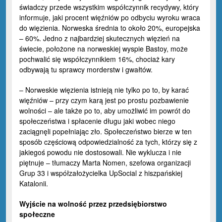
świadczy przede wszystkim współczynnik recydywy, który
informuje, jaki procent więźniów po odbyciu wyroku wraca
do więzienia. Norweska średnia to około 20%, europejska
– 60%. Jedno z najbardziej skutecznych więzień na
świecie, położone na norweskiej wyspie Bastoy, może
pochwalić się współczynnikiem 16%, chociaż kary
odbywają tu sprawcy morderstw i gwałtów.
– Norweskie więzienia istnieją nie tylko po to, by karać
więźniów – przy czym karą jest po prostu pozbawienie
wolności – ale także po to, aby umożliwić im powrót do
społeczeństwa i spłacenie długu jaki wobec niego
zaciągnęli popełniając zło. Społeczeństwo bierze w ten
sposób częściową odpowiedzialność za tych, którzy się z
jakiegoś powodu nie dostosowali. Nie wyklucza i nie
piętnuje – tłumaczy Marta Nomen, szefowa organizacji
Grup 33 i współzałożycielka UpSocial z hiszpańskiej
Katalonii.
Wyjście na wolność przez przedsiębiorstwo
społeczne