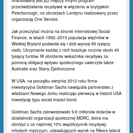
finansowany jest już między innymi program
przeciwdziałania recydywie w więzieniu w brytyjskim
Peterborough, na obrzeżach Londynu realizowany przez
organizację One Service.
Jak przeczytać można na stronie internetowej Social
Finance, w latach 1992–2010 populacja więźniów w
Wielkiej Brytanii podwoiła się i dziś wynosi 85 tysięcy
osób. Utrzymanie każdej z nich kosztuje rocznie około 40
tysięcy funtów. W obniżenie wskaźnika recydywy za
pomocą obligacji wpływu społecznego uwierzyła także
Australia oraz Stany Zjednoczone.
W USA, na początku sierpnia 2012 roku firma
inwestycyjna
Goldman Sachs
nawiązała partnerstwo z
władzami Nowego Jorku realizując pierwszą w historii USA
inwestycję typu social impact bond.
Goldman Sachs zainwestowało 9,6 milionów dolarów w
działalność organizacji społecznej MDRC, która ma
obniżyć o co najmniej 10% współczynnik recydywy
młodych mężczyzn, odsiadujących wyrok na Rikers Island