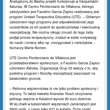
Analogiczny do Bastoy projekt funkcjonuje w hiszpańskim
Asturias. W Centro Penitenciario de Villabona, którego
założycielem jest Faustino Garcia Zapico realizowany jest
program Unidad Terapeutica Educativa (UTE). – Głównym
założeniem tego programu jest odpowiedzialność jego
uczestników za ich powrót do społeczeństwa i ewentualną
resocjalizację. Nie można nikogo zmusić do tego żeby
podjął proces terapeutyczny, znalazł w sobie motywację
do nauki i zmiany albo np. zrezygnował z narkotyków –
tłumaczy Marta Nomen.
UTE Centro Penitenciario de Villabona jest
przedsiębiorstwem społecznym, a Faustino Garcia Zapico
członkiem Ashoka. Organizacja Grup 33 walczy o to, aby
podobny program i filozofię resocjalizacji zaszczepić na
katalońskim gruncie.
– Reforma więziennictwa to nie tylko problem społeczny i
etyczny. To także kwestia finansów. Koszt utrzymania
jednego więźnia w Katalonii wynosi 90 euro dziennie.
W tej chwili w katalońskich więzieniach zamkniętych jest
9900 osób, z czego tylko 637 to kobiety. Duża część