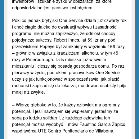
inwestorów i szukanie zysku w obszarach, za które
odpowiedzialne jest państwo jest błędem.
Póki co jednak brytyjski One Service działa już czwarty rok
i choć ciągle daleko do ewaluacji wpływu i zasadności
programu, nie można zaprzeczyć, że odniósł choćby
pojedyncze sukcesy. Robert Innes, lat 59, znany pod
przezwiskiem Popeye był zamknięty w więzieniu 166 razy
– głównie w związku z kradzieżami alkoholu, w tym 45
razy w Peterborough. Dziś mieszka już w swoim
mieszkaniu i cieszy się posadą gospodarza domu. Po raz
pierwszy w życiu, pod okiem pracowników One Service
uczy się jak funkcjonować w społeczeństwie, jak płacić
rachunki i zapisać się do lekarza, ma dowód osobisty i pije
mniej niż zwykle.
– Wierzę głęboko w to, że każdy człowiek ma ogromny
potencjał. I jeśli nawzajem się wspieramy, jesteśmy ze
sobą po ludzku solidarni, z każdego człowieka ten
potencjał można wydobyć – mówi Faustino Garcia Zapico,
współtwórca UTE Centro Penitenciario de Villabona.