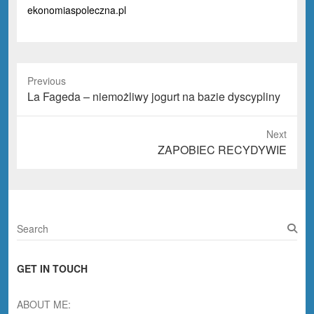
ekonomiaspoleczna.pl
Previous
Previous
La Fageda – niemożliwy jogurt na bazie dyscypliny
post:
Next
Next
ZAPOBIEC RECYDYWIE
post:
S
e
a
GET IN TOUCH
r
c
h
ABOUT ME: