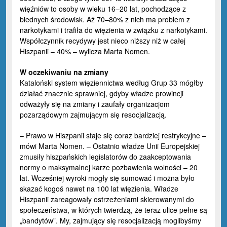
więźniów to osoby w wieku 16–20 lat, pochodzące z
biednych środowisk. Aż 70–80% z nich ma problem z
narkotykami i trafiła do więzienia w związku z narkotykami.
Współczynnik recydywy jest nieco niższy niż w całej
Hiszpanii – 40% – wylicza Marta Nomen.
W oczekiwaniu na zmiany
Kataloński system więziennictwa według Grup 33 mógłby
działać znacznie sprawniej, gdyby władze prowincji
odważyły się na zmiany i zaufały organizacjom
pozarządowym zajmującym się resocjalizacją.
– Prawo w Hiszpanii staje się coraz bardziej restrykcyjne –
mówi Marta Nomen. – Ostatnio władze Unii Europejskiej
zmusiły hiszpańskich legislatorów do zaakceptowania
normy o maksymalnej karze pozbawienia wolności – 20
lat. Wcześniej wyroki mogły się sumować i można było
skazać kogoś nawet na 100 lat więzienia. Władze
Hiszpanii zareagowały ostrzeżeniami skierowanymi do
społeczeństwa, w których twierdzą, że teraz ulice pełne są
„bandytów”. My, zajmujący się resocjalizacją moglibyśmy