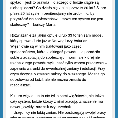
spytać – jeśli to prawda – dlaczego ci ludzie ciągle są
niebezpieczni? Co działo się z nimi przez te 20 lat? Skoro
przez 20 lat system penitencjarny nie zrobił nic, by
przywrócić ich społeczeństwu, może ten system nie jest
skuteczny? – kończy Marta.
Rozwiązanie za jakim optuje Grup 33 to ten sam model,
który sprawdził się już w Norwegii czy Asturias.
Więźniowie są w nim traktowani jako część
społeczeństwa, która z jakiegoś powodu nie poradziła
sobie z adaptacją do społecznych norm, ale której nie
trzeba z tego powodu wykluczać tylko wprost przeciwnie –
zapewnić warunki do ewentualnej zmiany i edukacji. Przy
czym decyzja o zmianie należy do skazanego. Można go
odizolować od ludzi, ale nie można zmusić do
resocjalizacji.
Kultura więzienna to nie tylko sami więźniowie, ale także
cały system, ludzie którzy z nimi pracują. Znaczenie ma
nawet „zwykły” strażnik czy urzędnik.
– Urzędnicy nie lubią zmian. Nie postrzegają swojej pracy
jako wyzwania, dziedziny w której można odnieść sukces.