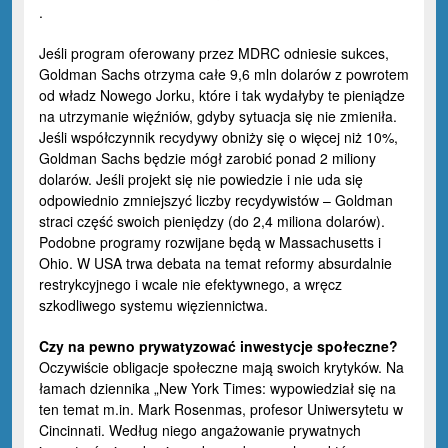
.
Jeśli program oferowany przez MDRC odniesie sukces,
Goldman Sachs otrzyma całe 9,6 mln dolarów z powrotem
od władz Nowego Jorku, które i tak wydałyby te pieniądze
na utrzymanie więźniów, gdyby sytuacja się nie zmieniła.
Jeśli współczynnik recydywy obniży się o więcej niż 10%,
Goldman Sachs będzie mógł zarobić ponad 2 miliony
dolarów. Jeśli projekt się nie powiedzie i nie uda się
odpowiednio zmniejszyć liczby recydywistów – Goldman
straci część swoich pieniędzy (do 2,4 miliona dolarów).
Podobne programy rozwijane będą w Massachusetts i
Ohio. W USA trwa debata na temat reformy absurdalnie
restrykcyjnego i wcale nie efektywnego, a wręcz
szkodliwego systemu więziennictwa.
Czy na pewno prywatyzować inwestycje społeczne?
Oczywiście obligacje społeczne mają swoich krytyków. Na
łamach dziennika „New York Times: wypowiedział się na
ten temat m.in. Mark Rosenmas, profesor Uniwersytetu w
Cincinnati. Według niego angażowanie prywatnych