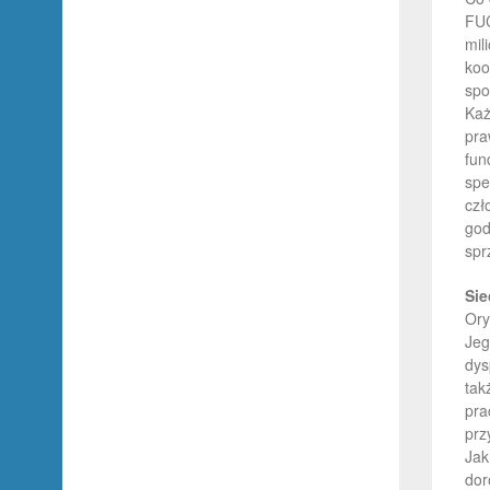
FUC
mil
koo
spo
Każ
pra
fun
spe
czł
god
spr
Sie
Ory
Jeg
dys
tak
pra
prz
Jak
dor