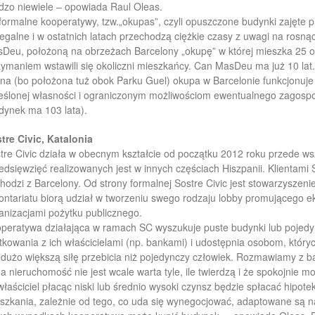
dzo niewiele – opowiada Raul Oleas.
formalne kooperatywy, tzw.„okupas”, czyli opuszczone budynki zajęte pr
legalne i w ostatnich latach przechodzą ciężkie czasy z uwagi na rosnącą
Deu, położoną na obrzeżach Barcelony „okupę” w której mieszka 25 osó
zymaniem wstawili się okoliczni mieszkańcy. Can MasDeu ma już 10 lat.
na (bo położona tuż obok Parku Guel) okupa w Barcelonie funkcjonuje 
eślonej własności i ograniczonym możliwościom ewentualnego zagosp
dynek ma 103 lata).
tre Civic, Katalonia
tre Civic działa w obecnym kształcie od początku 2012 roku przede wszy
edsięwzięć realizowanych jest w innych częściach Hiszpanii. Klientami 
hodzi z Barcelony. Od strony formalnej Sostre Civic jest stowarzyszen
ontariatu biorą udział w tworzeniu swego rodzaju lobby promującego 
anizacjami pożytku publicznego.
peratywa działająca w ramach SC wyszukuje puste budynki lub pojedy
tkowania z ich właścicielami (np. bankami) i udostępnia osobom, który
dużo większą siłę przebicia niż pojedynczy człowiek. Rozmawiamy z 
a nieruchomość nie jest wcale warta tyle, ile twierdzą i że spokojnie mo
właściciel płacąc niski lub średnio wysoki czynsz będzie spłacać hipote
szkania, zależnie od tego, co uda się wynegocjować, adaptowane są na p