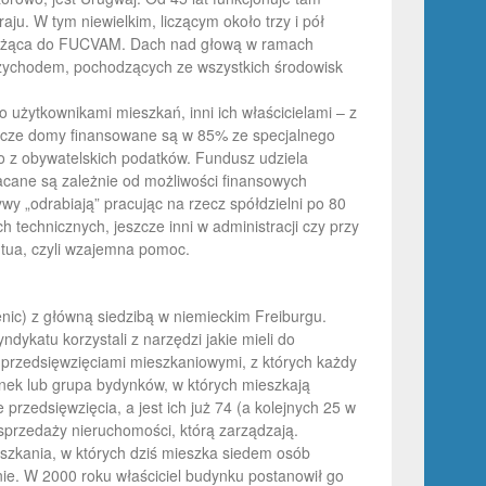
. W tym niewielkim, liczącym około trzy i pół
należąca do FUCVAM. Dach nad głową w ramach
przychodem, pochodzących ze wszystkich środowisk
ko użytkownikami mieszkań, inni ich właścicielami – z
elcze domy finansowane są w 85% ze specjalnego
 z obywatelskich podatków. Fundusz udziela
acane są zależnie od możliwości finansowych
wy „odrabiają” pracując na rzecz spółdzielni po 80
 technicznych, jeszcze inni w administracji czy przy
utua, czyli wzajemna pomoc.
nic) z główną siedzibą w niemieckim Freiburgu.
dykatu korzystali z narzędzi jakie mieli do
. przedsięwzięciami mieszkaniowymi, z których każdy
ynek lub grupa bydynków, w których mieszkają
rzedsięwzięcia, a jest ich już 74 (a kolejnych 25 w
sprzedaży nieruchomości, którą zarządzają.
szkania, w których dziś mieszka siedem osób
nie. W 2000 roku właściciel budynku postanowił go