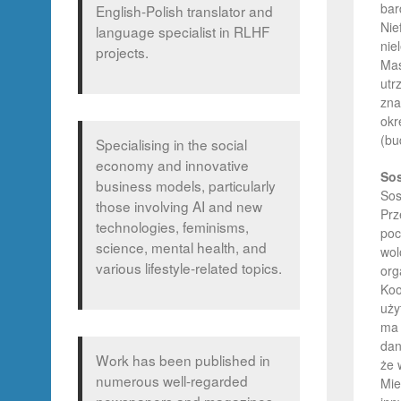
bar
English-Polish translator and
Nie
language specialist in RLHF
nie
projects.
Mas
utr
zna
okr
(bu
Specialising in the social
economy and innovative
Sos
business models, particularly
Sos
those involving AI and new
Prz
technologies, feminisms,
poc
science, mental health, and
wol
various lifestyle-related topics.
org
Koo
uży
ma 
dan
Work has been published in
że 
numerous well-regarded
Mie