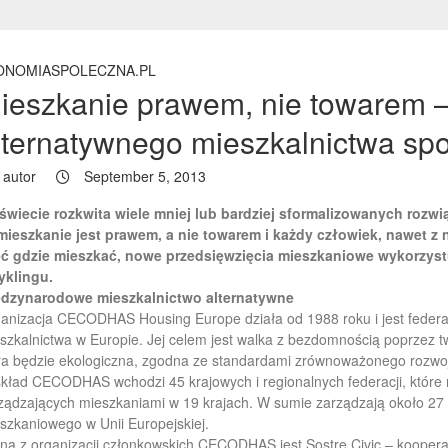
ONOMIASPOLECZNA.PL
ieszkanie prawem, nie towarem –
lternatywnego mieszkalnictwa sp
autor
September 5, 2013
świecie rozkwita wiele mniej lub bardziej sformalizowanych roz
mieszkanie jest prawem, a nie towarem i każdy człowiek, nawet z
ć gdzie mieszkać, nowe przedsięwzięcia mieszkaniowe wykorzystu
yklingu.
dzynarodowe mieszkalnictwo alternatywne
anizacja CECODHAS Housing Europe działa od 1988 roku i jest federac
szkalnictwa w Europie. Jej celem jest walka z bezdomnością poprzez t
ra będzie ekologiczna, zgodna ze standardami zrównoważonego rozwoj
kład CECODHAS wchodzi 45 krajowych i regionalnych federacji, które 
ządzających mieszkaniami w 19 krajach. W sumie zarządzają około 27 
szkaniowego w Unii Europejskiej.
ną z organizacji członkowskich CECODHAS jest Sostre Civic – kooperat