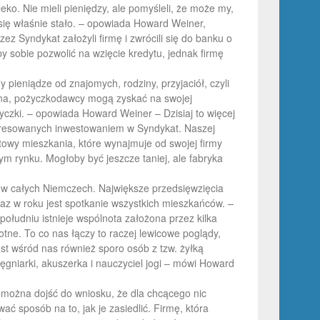
o. Nie mieli pieniędzy, ale pomyśleli, że może my,
się właśnie stało. – opowiada Howard Weiner,
z Syndykat założyli firmę i zwrócili się do banku o
 sobie pozwolić na wzięcie kredytu, jednak firmę
pieniądze od znajomych, rodziny, przyjaciół, czyli
zona, pożyczkodawcy mogą zyskać na swojej
yczki. – opowiada Howard Weiner – Dzisiaj to więcej
nteresowanych inwestowaniem w Syndykat. Naszej
towy mieszkania, które wynajmuje od swojej firmy
nym rynku. Mogłoby być jeszcze taniej, ale fabryka
 w całych Niemczech. Największe przedsięwzięcia
raz w roku jest spotkanie wszystkich mieszkańców. –
ołudniu istnieje wspólnota założona przez kilka
tne. To co nas łączy to raczej lewicowe poglądy,
t wśród nas również sporo osób z tzw. żyłką
niarki, akuszerka i nauczyciel jogi – mówi Howard
 można dojść do wniosku, że dla chcącego nic
ć sposób na to, jak je zasiedlić. Firmę, która