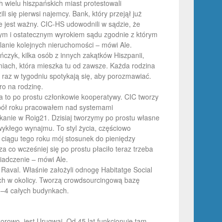
 wielu hiszpańskich miast protestowali
 się pierwsi najemcy. Bank, który przejął już
e jest ważny. CIC-HS udowodnili w sądzie, że
m i ostatecznym wyrokiem sądu zgodnie z którym
dlanie kolejnych nieruchomości – mówi Ale.
czyk, kilka osób z innych zakątków Hiszpanii,
iach, która mieszka tu od zawsze. Każda rodzina
a raz w tygodniu spotykają się, aby porozmawiać.
ro na rodzinę.
 to po prostu członkowie kooperatywy. CIC tworzy
z pół roku pracowałem nad systemami
anie w Roig21. Dzisiaj tworzymy po prostu własne
wykłego wynajmu. To styl życia, częściowo
 ciągu tego roku mój stosunek do pieniędzy
za co wcześniej się po prostu płaciło teraz trzeba
wiadczenie – mówi Ale.
 Raval. Właśnie założyli odnogę Habitatge Social
ych w okolicy. Tworzą crowdsourcingową bazę
3–4 całych budynkach.
orowo, jest Urugwaj. Od 45 lat funkcjonuje tam