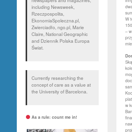
newspapers and magazines,
inn
including Newsweek,
dwa
sum
Rzeczpospolita,
W t
EkonomiaSpoleczna.pl,
150
Zwierciadło, ngo.pl, Marie
– w
Claire, National Geographic
prz
and Dziennik Polska Europa
mie
Świat.
Do
Ską
kol
mog
Currently researching the
doc
concept of care as a value at
sam
the University of Barcelona.
Koo
pla
w k
Bar
As a rule: count me in!
fin
naw
pro