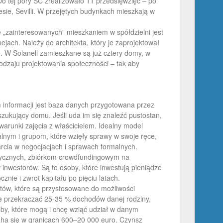
 tej pory SC zrealizowało 11 przedsięwzięć – po
sie, Sevilli. W przejętych budynkach mieszkają w
ie „zainteresowanych” mieszkaniem w spółdzielni jest
jach. Należy do architekta, który je zaprojektował
e. W Solanell zamieszkane są już cztery domy, w
odzaju projektowania społeczności – tak aby
informacji jest baza danych przygotowana przez
zukujący domu. Jeśli uda im się znaleźć pustostan,
arunki zajęcia z właścicielem. Idealny model
lnym i grupom, które wzięły sprawy w swoje ręce,
arcia w negocjacjach i sprawach formalnych.
etycznych, zbiórkom crowdfundingowym na
 inwestorów. Są to osoby, które inwestują pieniądze
nie i zwrot kapitału po pięciu latach.
tów, które są przystosowane do możliwości
 przekraczać 25-35 % dochodów danej rodziny,
oby, które mogą i chcę wziąć udział w danym
waha się w granicach 600–20 000 euro. Czynsz