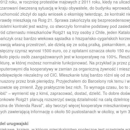
012 roku, w rocznicę protestów majowych z 2011 roku, kiedy na ulicach
czarowani ówczesną sytuacją w kraju obywatele, do budynku wprowadzili
ruchomość złożył do sądu wniosek o eksmisję twierdząc, że kontrakt ni
rawdę mieszkają na Roig 21. Sprawa zakończyła się bezprecedensowy
cioletni kontrakt jest ważny, co stworzyło formalne podstawy pod zasie
ód czternastu mieszkańców Roig21 są trzy osoby z Chile, jeden Kataloń
ańczyk oraz bardzo wiekowa sąsiadka o hiszpańsko-cygańskich korzen
swoją własną przestrzeń, ale dzielą się ze sobą pralką, piekarnikiem, 
sięczny czynsz wynosi 1500 euro, co z opłatami oznacza około 150 eu
koło pięciu osób zaangażowanych jest w kooperatywę na 100%. Reszta
ukturę, w której możesz normalnie funkcjonować. Na przykład ja prze
puterowymi dla kooperatywy w zamian za organiczną żywność i mieszk
edsięwzięcie niezależny od CIC. Mieszkanie tutaj bardzo różni się od z
uszony przez brak pieniędzy. Przyjechałem do Barcelony rok temu i w
kowicie się zmienił. Żyję praktycznie bez nich. To wymaga czasu, bo to 
obić” – wymienić się z kimś, zapracować, dostać, dzielić. To dobre doś
onkowie Roig21 planują rozszerzyć swoją działalność na całą dzielnicę
icina de Vivienda Raval”, aby tworzyć więcej kooperatyw mieszkaniow
ych zawierającą informację o około 50 pustostanach w okolicy, w tym 
el urugwajski
ciekawe, krajem, w którym mieszkalnictwo społeczne jest rozwinięte wz