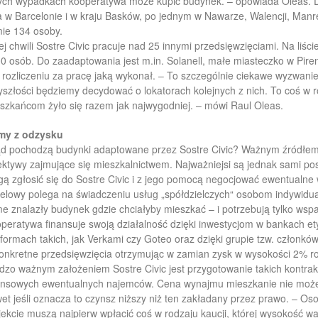
ych wypadkach kooperatywa może kupić budynek. – opowiada Oleas. Do
 w Barcelonie i w kraju Basków, po jednym w Nawarze, Walencji, Manre
ie 134 osoby.
ej chwili Sostre Civic pracuje nad 25 innymi przedsięwzięciami. Na liśc
0 osób. Do zaadaptowania jest m.in. Solanell, małe miasteczko w Pirene
 rozliczeniu za pracę jaką wykonał. – To szczególnie ciekawe wyzwani
yszłości będziemy decydować o lokatorach kolejnych z nich. To coś w r
szkańcom żyło się razem jak najwygodniej. – mówi Raul Oleas.
my z odzysku
d pochodzą budynki adaptowane przez Sostre Civic? Ważnym źródłem 
ektywy zajmujące się mieszkalnictwem. Najważniejsi są jednak sami pos
ą zgłosić się do Sostre Civic i z jego pomocą negocjować ewentualne w
elowy polega na świadczeniu usług „spółdzielczych“ osobom indywidua
e znalazły budynek gdzie chciałyby mieszkać – i potrzebują tylko wsp
peratywa finansuje swoją działalność dzięki inwestycjom w bankach 
tformach takich, jak Verkami czy Goteo oraz dzięki grupie tzw. członków
onkretne przedsięwzięcia otrzymując w zamian zysk w wysokości 2% rocz
dzo ważnym założeniem Sostre Civic jest przygotowanie takich kontrak
ansowych ewentualnych najemców. Cena wynajmu mieszkanie nie może
et jeśli oznacza to czynsz niższy niż ten zakładany przez prawo. – Os
jekcie muszą najpierw wpłacić coś w rodzaju kaucji, której wysokość 