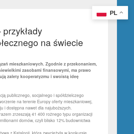
PL
 przykłady
ołecznego na świecie
wiązań mieszkaniowych. Zgodnie z przekonaniem,
 niewielkimi zasobami finansowymi, ma prawo
ją zalety kooperatyzmu i swoistą ideę
ją publicznego, socjalnego i spółdzielczego
worzenie na terenie Europy oferty mieszkaniowej,
u i dostępna nawet dla najuboższych.
razem zrzeszają 41 400 rożnego typu organizacji
milionami domów, czyli blisko 12% budownictwa
ywa z Katalonii, która zwyciężyła w konkursie