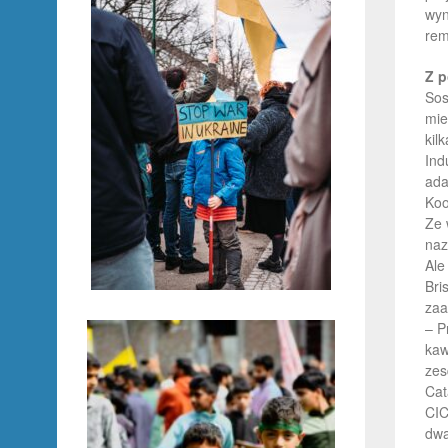
wyn
rem
Z p
Sos
mie
kil
Ind
ada
Koo
Ze 
naz
Ale
Bri
zaa
– P
kaw
zes
Cat
CIC
dwa