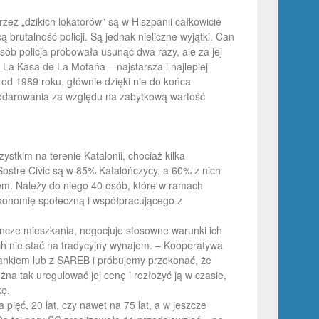
zez „dzikich lokatorów” są w Hiszpanii całkowicie
 brutalność policji. Są jednak nieliczne wyjątki. Can
b policja próbowała usunąć dwa razy, ale za jej
 La Kasa de La Motańa – najstarsza i najlepiej
od 1989 roku, głównie dzięki nie do końca
odarowania za względu na zabytkową wartość
stkim na terenie Katalonii, chociaż kilka
Sostre Civic są w 85% Katalończycy, a 60% z nich
iem. Należy do niego 40 osób, które w ramach
ekonomię społeczną i współpracującego z
ncze mieszkania, negocjuje stosowne warunki ich
ch nie stać na tradycyjny wynajem. – Kooperatywa
bankiem lub z SAREB i próbujemy przekonać, że
żna tak uregulować jej cenę i rozłożyć ją w czasie,
kę.
ięć, 20 lat, czy nawet na 75 lat, a w jeszcze