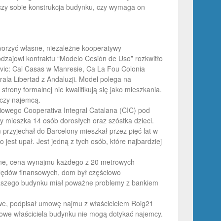
liczy sobie konstrukcja budynku, czy wymaga on
 tworzyć własne, niezależne kooperatywy
zajowi kontraktu “Modelo Cesión de Uso” rozkwitło
Civic: Cal Casas w Manresie, Ca La Fou Colonia
rrala Libertad z Andaluzji. Model polega na
rony formalnej nie kwalifikują się jako mieszkania.
 czy najemcą.
niowego Cooperativa Integral Catalana (CIC) pod
y mieszka 14 osób dorosłych oraz szóstka dzieci.
przyjechał do Barcelony mieszkał przez pięć lat w
bo jest upał. Jest jedną z tych osób, które najbardziej
ane, cena wynajmu każdego z 20 metrowych
lędów finansowych, dom był częściowo
naszego budynku miał poważne problemy z bankiem
owe, podpisał umowę najmu z właścicielem Roig21
sowe właściciela budynku nie mogą dotykać najemcy.