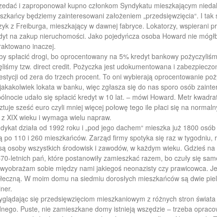
zedać i zaproponował kupno członkom Syndykatu mieszkającym niedalek
szkańcy będziemy zainteresowani założeniem „przedsięwzięcia“. I tak 
yk z Freiburga, mieszkający w dawnej fabryce. Lokatorzy, wspierani prze
dyt na zakup nieruchomości. Jako pojedyńcza osoba Howard nie mógłby
raktowano inaczej.
by spłacić drogi, bo oprocentowany na 5% kredyt bankowy pożyczyliśmy 
ęliśmy tzw. direct credit. Pożyczka jest udokumentowana i zabezpiec
estycji od zera do trzech procent. To oni wybierają oprocentowanie poż
 jakakolwiek lokata w banku, więc zgłasza się do nas sporo osób zai
ólnocie udało się spłacić kredyt w 10 lat. – mówi Howard. Metr kwadra
ztuje sześć euro czyli mniej więcej połowę tego ile płaci się na normal
t z XIX wieku i wymaga wielu napraw.
dykat działa od 1992 roku i „pod jego dachem“ mieszka już 1800 osób
zą po 110 i 260 mieszkańców. Zarząd firmy spotyka się raz w tygodniu, 
są osoby wszystkich środowisk i zawodów, w każdym wieku. Gdzieś na p
70-letnich pań, które postanowiły zamieszkać razem, bo czuły się samo
 wyobrażam sobie między nami jakiegoś neonazisty czy prawicowca. Jes
łeczną. W moim domu na siedmiu dorosłych mieszkańców są dwie pielęg
ner.
yglądając się przedsięwzięciom mieszkaniowym z różnych stron świata
dnego. Puste, nie zamieszkane domy istnieją wszędzie – trzeba opracowa