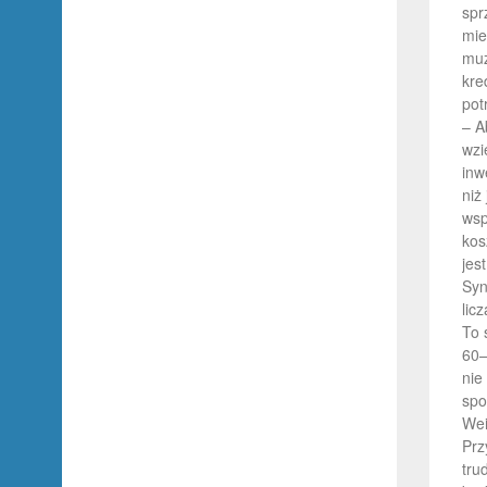
spr
mie
muz
kre
pot
– A
wzi
inw
niż
wsp
kos
jes
Syn
lic
To 
60–
nie
spo
Wei
Prz
tru