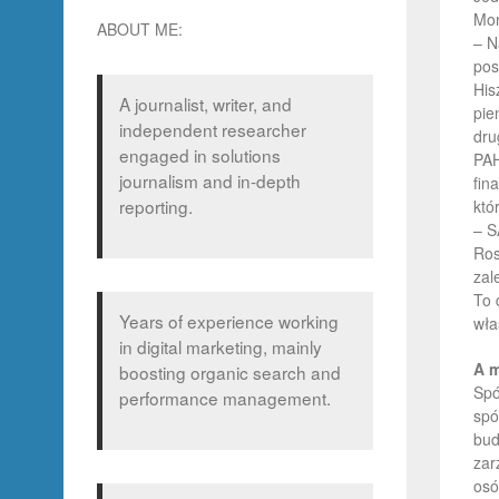
Mom
h
ABOUT ME:
– N
pos
His
A journalist, writer, and
pie
independent researcher
dru
engaged in solutions
PAH
journalism and in-depth
fin
reporting.
któ
– S
Ros
zal
To 
Years of experience working
wła
in digital marketing, mainly
A m
boosting organic search and
Spó
performance management.
spó
bud
zar
osó