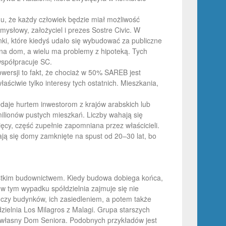
mu, że każdy człowiek będzie miał możliwość
ysłowy, założyciel i prezes Sostre Civic. W
ki, które kiedyś udało się wybudować za publiczne
 na dom, a wielu ma problemy z hipoteką. Tych
współpracuje SC.
wersji to fakt, że chociaż w 50% SAREB jest
aściwie tylko interesy tych ostatnich. Mieszkania,
daje hurtem inwestorom z krajów arabskich lub
 milionów pustych mieszkań. Liczby wahają się
ięcy, część zupełnie zapomniana przez właścicieli.
ją się domy zamknięte na spust od 20–30 lat, bo
ystkim budownictwem. Kiedy budowa dobiega końca,
ż w tym wypadku spółdzielnia zajmuje się nie
 czy budynków, ich zasiedleniem, a potem także
zielnia Los Milagros z Malagi. Grupa starszych
 własny Dom Seniora. Podobnych przykładów jest