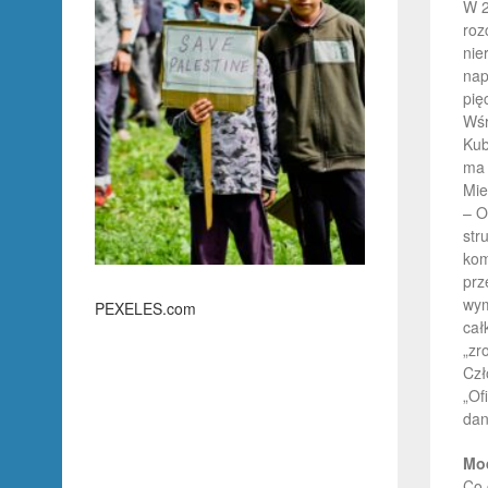
W 2
roz
nie
nap
pię
Wśr
Kub
ma 
Mie
– O
str
kom
prz
wym
PEXELES.com
cał
„zr
Czł
„Of
dan
Mod
Co 