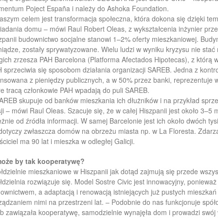
entum Poject España i należy do Ashoka Foundation.
aszym celem jest transformacja społeczna, która dokona się dzięki te
iadania domu – mówi Raul Robert Oleas, z wykształcenia inżynier przem
zpanii budownictwo socjalne stanowi 1–2% oferty mieszkaniowej. Budyn
niądze, zostały sprywatyzowane. Wielu ludzi w wyniku kryzysu nie stać
gich zrzesza PAH Barcelona (Platforma Afectados Hipotecas), z którą 
 sprzeciwia się sposobom działania organizacji SAREB. Jedna z kontro
ansowana z pieniędzy publicznych, a w 50% przez banki, reprezentuje wł
re tracą członkowie PAH wpadają do puli SAREB.
AREB skupuje od banków mieszkania ich dłużników i na przykład sprze
ji – mówi Raul Oleas. Szacuje się, że w całej Hiszpanii jest około 3–5
eżnie od źródła informacji. W samej Barcelonie jest ich około dwóch tys
dotyczy zwłaszcza domów na obrzeżu miasta np. w La Floresta. Zdarza
ściciel ma 90 lat i mieszka w odległej Galicji.
oże by tak kooperatywę?
łdzielnie mieszkaniowe w Hiszpanii jak dotąd zajmują się przede wsz
łdzielnia rozwiązuje się. Model Sostre Civic jest innowacyjny, poniewa
ownictwem, a adaptacją i renowacją istniejących już pustych mieszkań
ządzaniem nimi na przestrzeni lat. – Podobnie do nas funkcjonuje spółd
b zawiązała kooperatywę, samodzielnie wynajęła dom i prowadzi swój