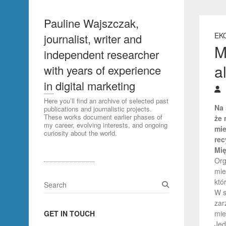
Pauline Wajszczak,
EK
journalist, writer and
M
independent researcher
a
with years of experience
in digital marketing
Here you’ll find an archive of selected past
Na 
publications and journalistic projects.
These works document earlier phases of
że 
my career, evolving interests, and ongoing
mie
curiosity about the world.
rec
Mię
Org
mie
któ
S
W s
e
zar
a
GET IN TOUCH
mie
r
Jed
c