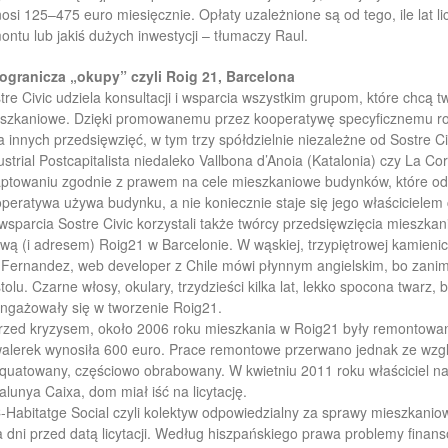
osi 125–475 euro miesięcznie. Opłaty uzależnione są od tego, ile lat 
ontu lub jakiś dużych inwestycji – tłumaczy Raul.
ogranicza „okupy” czyli Roig 21, Barcelona
tre Civic udziela konsultacji i wsparcia wszystkim grupom, które chcą
szkaniowe. Dzięki promowanemu przez kooperatywę specyficznemu rod
ka innych przedsięwzięć, w tym trzy spółdzielnie niezależne od Sostre 
ustrial Postcapitalista niedaleko Vallbona d’Anoia (Katalonia) czy La Co
ptowaniu zgodnie z prawem na cele mieszkaniowe budynków, które od st
peratywa używa budynku, a nie koniecznie staje się jego właścicielem
wsparcia Sostre Civic korzystali także twórcy przedsięwzięcia mieszka
wą (i adresem) Roig21 w Barcelonie. W wąskiej, trzypiętrowej kamienic
 Fernandez, web developer z Chile mówi płynnym angielskim, bo zanim 
stolu. Czarne włosy, okulary, trzydzieści kilka lat, lekko spocona twarz, 
ngażowały się w tworzenie Roig21.
rzed kryzysem, około 2006 roku mieszkania w Roig21 były remontow
alerek wynosiła 600 euro. Prace remontowe przerwano jednak ze wzg
quatowany, częściowo obrabowany. W kwietniu 2011 roku właściciel 
alunya Caixa, dom miał iść na licytację.
-Habitatge Social czyli kolektyw odpowiedzialny za sprawy mieszkani
 dni przed datą licytacji. Według hiszpańskiego prawa problemy finan