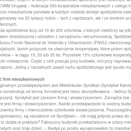
VAM Urugwaj – federacja 550 kooperatyw mieszkaniowych z całego kraju
iona mieszkańców państwie w każdym mieście istnieje spółdzielnia 
peratywy ma 25 tysięcy rodzin – tych z najniższym, ale i ze średnim 
łecznych.
da spółdzielnia liczy od 10 do 200 członków, z których niektórzy są tyl
wem dziedziczenia i udziałem z zarządzaniu nieruchomością. Spółdzi
duszu Fondo Nacional de Vivienda y Urbanización (FNVU) utworzonego
cjalnych, tanich pożyczek na utworzenie kooperatywy, które potem spł
onków – w ciągu 15, 20 lub 35 lat. Pozostałe 15% członkowie kooperaty
zin miesięcznie. Część z nich pracuje przy budowie, inni przy naprawach
zątaniu. Jedną z naczelnych zasad ruchu spółdzielczego jest ayuda m
ć firm mieszkaniowych
ginalnym przedsięwzięciem jest Mietshäuser Syndikat (Syndykat Kamie
o konstrukcja od strony formalnej jest nieco skomplikowana – twórcy Syn
pozycji. Syndykat jest zarazem firmą i stowarzyszeniem. Zarządza tzw
że jest firmą i stowarzyszeniem. Każde przedsięwzięcie to osobny bud
cownicy firmy i równocześnie członkowie stowarzyszenia. Poszczególne p
ygotowaniu), są niezależne od Syndykatu – nie mają jedynie prawa do 
 to działa w praktyce? Fabryczny budynek przekształcono w cztery mie
osłych oraz troje dzieci. – Kiedyś po prostu wynajmowałem to mieszka