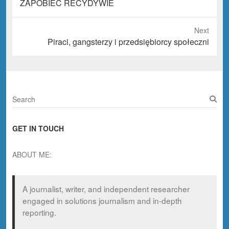
Previous
ZAPOBIEC RECYDYWIE
post:
Next
Next
Piraci, gangsterzy i przedsiębiorcy społeczni
post:
S
e
a
GET IN TOUCH
r
c
h
ABOUT ME:
A journalist, writer, and independent researcher
engaged in solutions journalism and in-depth
reporting.