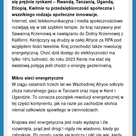
się prężnie rynkami – Rwandą, Tanzanią, Ugandą,
Etiopią. Kwitnie tu przedsiębiorczość społeczna i
wszelkiego rodzaju społeczne innowacje.
Internet, sieć telekomunikacyjna i media społecznościowe
rozwijają się w tak szybkim tempie, że kraj nazywany jest
Sawanną Krzemową w nawiązaniu do Doliny Krzemowej z
Kaliforni. Kenijczycy są drudzy w całej Afryce za RPA pod
względem ilości tweetów. Kraj przechodzi także rewolucję
energetyczną. Choć dziś dostęp do elektryczności ma
tylko 16% ludności, do roku 2023 Kenia ma stać się
światową potęgą jeśli chodzi o energię geotermalną.
Mikro sieci energetyczne
W ciągu ostatnich trzech lat we Wschodniej Afryce odkryto
złoża naturalnego gazu w Tanzanii oraz ropę w Kenii i
Ugandzie. To oznacza początek rewolucji energetycznej w
tej części kontynentu, jak na razie po zachodzie słońca
niemal całkowicie spowitego w ciemnościach.
Krajowa sieć energetyczna jest mało wydajna i źle
rozwinięta, prąd jest drogi i nigdy nie wiadomo, kiedy go
zabraknie. Po prostu nagle się kończy i nikt nie wie, kiedy