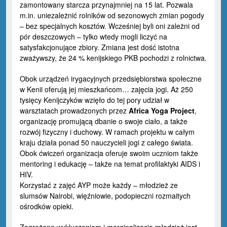
zamontowany starcza przynajmniej na 15 lat. Pozwala
m.in. uniezależnić rolników od sezonowych zmian pogody
– bez specjalnych kosztów. Wcześniej byli oni zależni od
pór deszczowych – tylko wtedy mogli liczyć na
satysfakcjonujące zbiory. Zmiana jest dość istotna
zważywszy, że 24 % kenijskiego PKB pochodzi z rolnictwa.
Obok urządzeń irygacyjnych przedsiębiorstwa społeczne
w Kenii oferują jej mieszkańcom… zajęcia jogi. Aż 250
tysięcy Kenijczyków wzięło do tej pory udział w
warsztatach prowadzonych przez
Africa Yoga Project
,
organizację promującą dbanie o swoje ciało, a także
rozwój fizyczny i duchowy. W ramach projektu w całym
kraju działa ponad 50 nauczycieli jogi z całego świata.
Obok ćwiczeń organizacja oferuje swoim uczniom także
mentoring i edukację – także na temat profilaktyki AIDS i
HIV.
Korzystać z zajęć AYP może każdy – młodzież ze
slumsów Nairobi, więźniowie, podopieczni rozmaitych
ośrodków opieki.