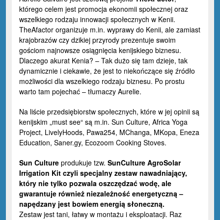
którego celem jest promocja ekonomii społecznej oraz
wszelkiego rodzaju innowacji społecznych w Kenii.
TheAfactor organizuje m.in. wyprawy do Kenii, ale zamiast
krajobrazów czy dzikiej przyrody prezentuje swoim
gościom najnowsze osiągnięcia kenijskiego biznesu.
Dlaczego akurat Kenia? – Tak dużo się tam dzieje, tak
dynamicznie i ciekawie, że jest to niekończące się źródło
możliwości dla wszelkiego rodzaju biznesu. Po prostu
warto tam pojechać – tłumaczy Aurelie.
Na liście przedsiębiorstw społecznych, które w jej opinii są
kenijskim „must see“ są m.in. Sun Culture, Africa Yoga
Project, LivelyHoods, Pawa254, MChanga, MKopa, Eneza
Education, Saner.gy, Ecozoom Cooking Stoves.
Sun Culture
produkuje tzw.
SunCulture AgroSolar
Irrigation Kit czyli specjalny zestaw nawadniający,
który nie tylko pozwala oszczędzać wodę, ale
gwarantuje również niezależność energetyczną –
napędzany jest bowiem energią słoneczną.
Zestaw jest tani, łatwy w montażu i eksploatacji. Raz