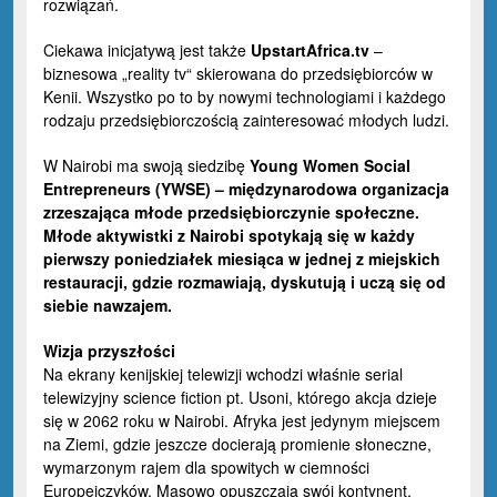
rozwiązań.
Ciekawa inicjatywą jest także
UpstartAfrica.tv
–
biznesowa „reality tv“ skierowana do przedsiębiorców w
Kenii. Wszystko po to by nowymi technologiami i każdego
rodzaju przedsiębiorczością zainteresować młodych ludzi.
W Nairobi ma swoją siedzibę
Young Women Social
Entrepreneurs (YWSE) – międzynarodowa organizacja
zrzeszająca młode przedsiębiorczynie społeczne.
Młode aktywistki z Nairobi spotykają się w każdy
pierwszy poniedziałek miesiąca w jednej z miejskich
restauracji, gdzie rozmawiają, dyskutują i uczą się od
siebie nawzajem.
Wizja przyszłości
Na ekrany kenijskiej telewizji wchodzi właśnie serial
telewizyjny science fiction pt. Usoni, którego akcja dzieje
się w 2062 roku w Nairobi. Afryka jest jedynym miejscem
na Ziemi, gdzie jeszcze docierają promienie słoneczne,
wymarzonym rajem dla spowitych w ciemności
Europejczyków. Masowo opuszczają swój kontynent,