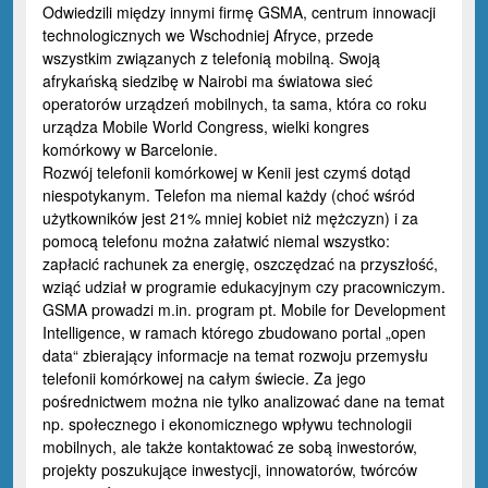
Odwiedzili między innymi firmę GSMA, centrum innowacji
technologicznych we Wschodniej Afryce, przede
wszystkim związanych z telefonią mobilną. Swoją
afrykańską siedzibę w Nairobi ma światowa sieć
operatorów urządzeń mobilnych, ta sama, która co roku
urządza Mobile World Congress, wielki kongres
komórkowy w Barcelonie.
Rozwój telefonii komórkowej w Kenii jest czymś dotąd
niespotykanym. Telefon ma niemal każdy (choć wśród
użytkowników jest 21% mniej kobiet niż mężczyzn) i za
pomocą telefonu można załatwić niemal wszystko:
zapłacić rachunek za energię, oszczędzać na przyszłość,
wziąć udział w programie edukacyjnym czy pracowniczym.
GSMA prowadzi m.in. program pt. Mobile for Development
Intelligence, w ramach którego zbudowano portal „open
data“ zbierający informacje na temat rozwoju przemysłu
telefonii komórkowej na całym świecie. Za jego
pośrednictwem można nie tylko analizować dane na temat
np. społecznego i ekonomicznego wpływu technologii
mobilnych, ale także kontaktować ze sobą inwestorów,
projekty poszukujące inwestycji, innowatorów, twórców