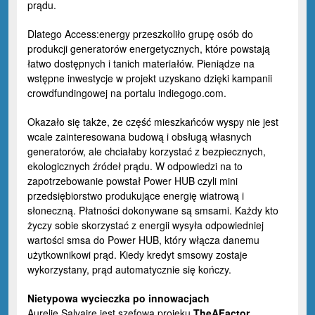
prądu.
Dlatego Access:energy przeszkoliło grupę osób do
produkcji generatorów energetycznych, które powstają
łatwo dostępnych i tanich materiałów. Pieniądze na
wstępne inwestycje w projekt uzyskano dzięki kampanii
crowdfundingowej na portalu indiegogo.com.
Okazało się także, że część mieszkańców wyspy nie jest
wcale zainteresowana budową i obsługą własnych
generatorów, ale chciałaby korzystać z bezpiecznych,
ekologicznych źródeł prądu. W odpowiedzi na to
zapotrzebowanie powstał Power HUB czyli mini
przedsiębiorstwo produkujące energię wiatrową i
słoneczną. Płatności dokonywane są smsami. Każdy kto
życzy sobie skorzystać z energii wysyła odpowiedniej
wartości smsa do Power HUB, który włącza danemu
użytkownikowi prąd. Kiedy kredyt smsowy zostaje
wykorzystany, prąd automatycznie się kończy.
Nietypowa wycieczka po innowacjach
Aurelie Salvaire jest szefową projeku
TheAFactor
,