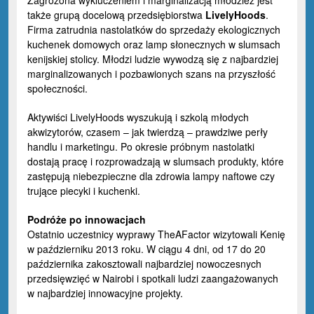
Zagrożona wykluczeniem i marginalizacją młodzież jest
także grupą docelową przedsiębiorstwa
LivelyHoods
.
Firma zatrudnia nastolatków do sprzedaży ekologicznych
kuchenek domowych oraz lamp słonecznych w slumsach
kenijskiej stolicy. Młodzi ludzie wywodzą się z najbardziej
marginalizowanych i pozbawionych szans na przyszłość
społeczności.
Aktywiści LivelyHoods wyszukują i szkolą młodych
akwizytorów, czasem – jak twierdzą – prawdziwe perły
handlu i marketingu. Po okresie próbnym nastolatki
dostają pracę i rozprowadzają w slumsach produkty, które
zastępują niebezpieczne dla zdrowia lampy naftowe czy
trujące piecyki i kuchenki.
Podróże po innowacjach
Ostatnio uczestnicy wyprawy TheAFactor wizytowali Kenię
w październiku 2013 roku. W ciągu 4 dni, od 17 do 20
października zakosztowali najbardziej nowoczesnych
przedsięwzięć w Nairobi i spotkali ludzi zaangażowanych
w najbardziej innowacyjne projekty.